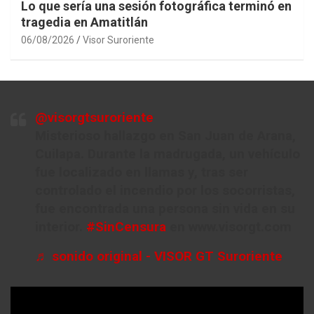
Lo que sería una sesión fotográfica terminó en
tragedia en Amatitlán
06/08/2026
Visor Suroriente
@visorgtsuroriente
Misterioso hallazgo en San Juan de Arana,
Cuilapa. Durante la madrugada, un vehículo
fue localizado en llamas y, tras ser
controlado el incendio por los socorristas,
fue encontrada una persona sin vida en su
interior.
#SinCensura
en www.visorgt.com
♬ sonido original - VISOR GT Suroriente