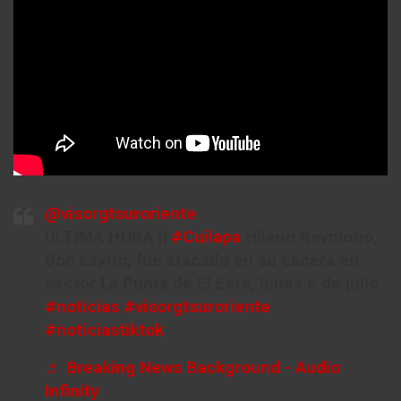
@visorgtsuroriente
ÚLTIMA HORA ||
#Cuilapa
Hilario Revolorio,
Don Layito, fue atacado en su cacera en
sector La Punta de El Este, lunes 6 de julio.
#noticias
#visorgtsuroriente
#noticiastiktok
♬ Breaking News Background - Audio
Infinity