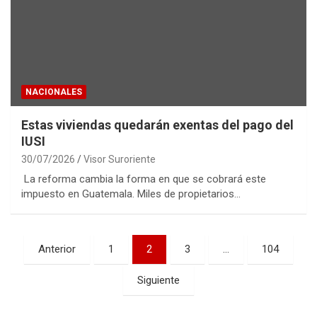
NACIONALES
Estas viviendas quedarán exentas del pago del
IUSI
30/07/2026
Visor Suroriente
La reforma cambia la forma en que se cobrará este
impuesto en Guatemala. Miles de propietarios…
Paginación
Anterior
1
2
3
…
104
de
Siguiente
entradas