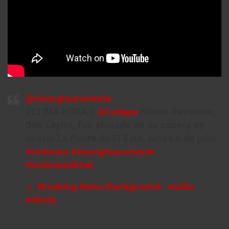
@visorgtsuroriente
ÚLTIMA HORA ||
#Cuilapa
Hilario Revolorio,
Don Layito, fue atacado en su cacera en
sector La Punta de El Este, lunes 6 de julio.
#noticias
#visorgtsuroriente
#noticiastiktok
♬ Breaking News Background - Audio
Infinity