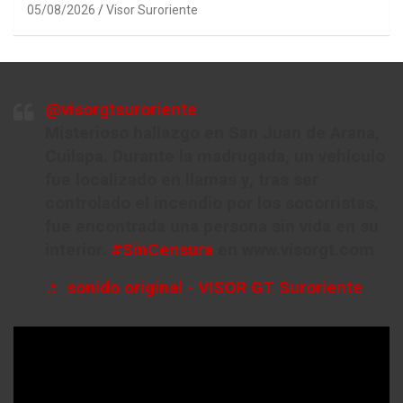
05/08/2026
Visor Suroriente
@visorgtsuroriente
Misterioso hallazgo en San Juan de Arana,
Cuilapa. Durante la madrugada, un vehículo
fue localizado en llamas y, tras ser
controlado el incendio por los socorristas,
fue encontrada una persona sin vida en su
interior.
#SinCensura
en www.visorgt.com
♬ sonido original - VISOR GT Suroriente