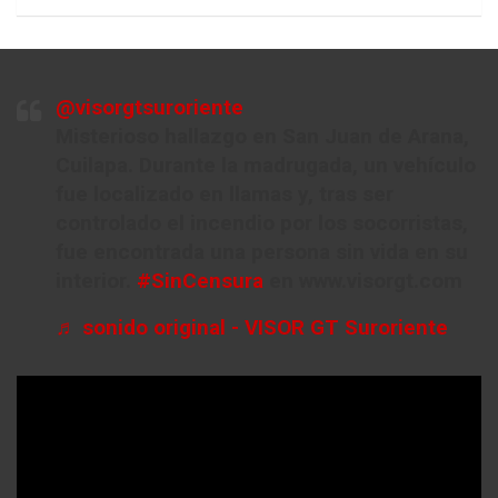
@visorgtsuroriente
Misterioso hallazgo en San Juan de Arana,
Cuilapa. Durante la madrugada, un vehículo
fue localizado en llamas y, tras ser
controlado el incendio por los socorristas,
fue encontrada una persona sin vida en su
interior.
#SinCensura
en www.visorgt.com
♬ sonido original - VISOR GT Suroriente