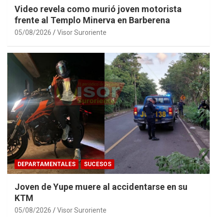
Video revela como murió joven motorista
frente al Templo Minerva en Barberena
05/08/2026
Visor Suroriente
DEPARTAMENTALES
SUCESOS
Joven de Yupe muere al accidentarse en su
KTM
05/08/2026
Visor Suroriente