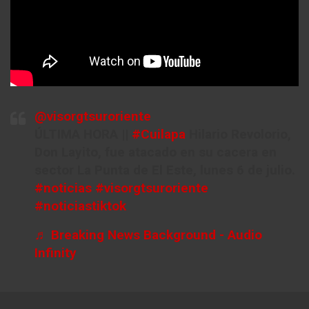
@visorgtsuroriente
ÚLTIMA HORA ||
#Cuilapa
Hilario Revolorio,
Don Layito, fue atacado en su cacera en
sector La Punta de El Este, lunes 6 de julio.
#noticias
#visorgtsuroriente
#noticiastiktok
♬ Breaking News Background - Audio
Infinity