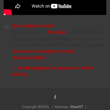
@visorgtsuroriente
ÚLTIMA HORA ||
#Cuilapa
Hilario Revolorio,
Don Layito, fue atacado en su cacera en
sector La Punta de El Este, lunes 6 de julio.
#noticias
#visorgtsuroriente
#noticiastiktok
♬ Breaking News Background - Audio
Infinity
Copyright ©2026
Noticias:
VisorGT