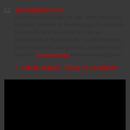
@visorgtsuroriente
Misterioso hallazgo en San Juan de Arana,
Cuilapa. Durante la madrugada, un vehículo
fue localizado en llamas y, tras ser
controlado el incendio por los socorristas,
fue encontrada una persona sin vida en su
interior.
#SinCensura
en www.visorgt.com
♬ sonido original - VISOR GT Suroriente