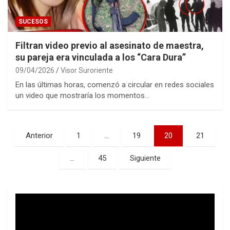
SUCESOS
Filtran video previo al asesinato de maestra,
su pareja era vinculada a los “Cara Dura”
09/04/2026
Visor Suroriente
En las últimas horas, comenzó a circular en redes sociales
un video que mostraría los momentos…
Paginación
Anterior
1
…
19
20
21
de
…
45
Siguiente
entradas