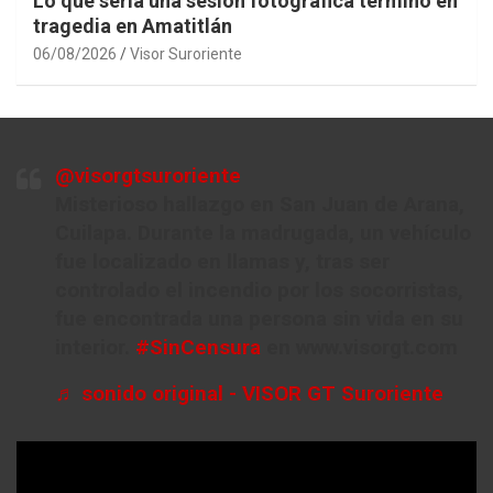
Lo que sería una sesión fotográfica terminó en
tragedia en Amatitlán
06/08/2026
Visor Suroriente
@visorgtsuroriente
Misterioso hallazgo en San Juan de Arana,
Cuilapa. Durante la madrugada, un vehículo
fue localizado en llamas y, tras ser
controlado el incendio por los socorristas,
fue encontrada una persona sin vida en su
interior.
#SinCensura
en www.visorgt.com
♬ sonido original - VISOR GT Suroriente