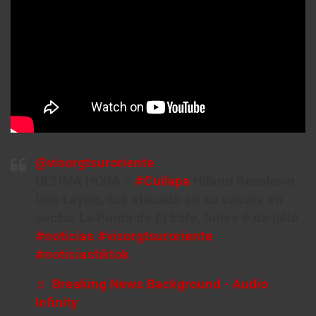
@visorgtsuroriente
ÚLTIMA HORA ||
#Cuilapa
Hilario Revolorio,
Don Layito, fue atacado en su cacera en
sector La Punta de El Este, lunes 6 de julio.
#noticias
#visorgtsuroriente
#noticiastiktok
♬ Breaking News Background - Audio
Infinity