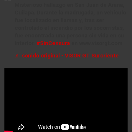
Misterioso hallazgo en San Juan de Arana,
Cuilapa. Durante la madrugada, un vehículo
fue localizado en llamas y, tras ser
controlado el incendio por los socorristas,
fue encontrada una persona sin vida en su
interior.
#SinCensura
en www.visorgt.com
♬ sonido original - VISOR GT Suroriente