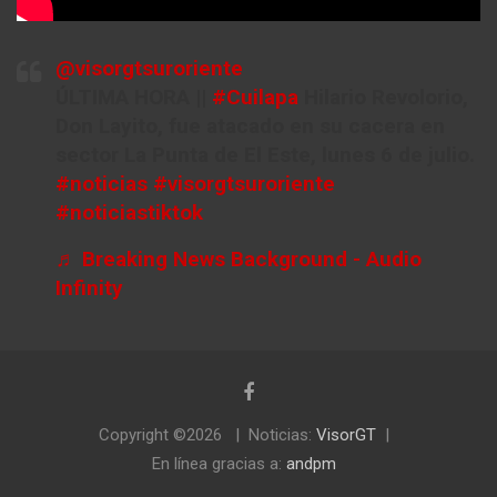
@visorgtsuroriente
ÚLTIMA HORA ||
#Cuilapa
Hilario Revolorio,
Don Layito, fue atacado en su cacera en
sector La Punta de El Este, lunes 6 de julio.
#noticias
#visorgtsuroriente
#noticiastiktok
♬ Breaking News Background - Audio
Infinity
Copyright ©2026
Noticias:
VisorGT
En línea gracias a:
andpm