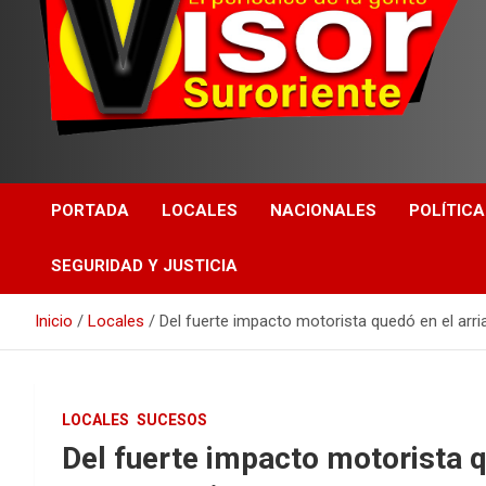
PORTADA
LOCALES
NACIONALES
POLÍTICA
SEGURIDAD Y JUSTICIA
Inicio
Locales
Del fuerte impacto motorista quedó en el arri
LOCALES
SUCESOS
Del fuerte impacto motorista qu