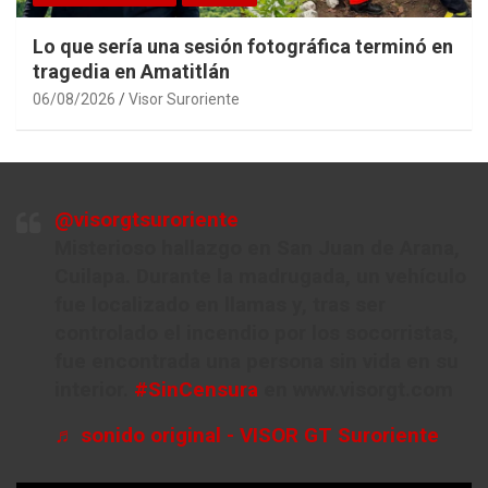
Lo que sería una sesión fotográfica terminó en
tragedia en Amatitlán
06/08/2026
Visor Suroriente
@visorgtsuroriente
Misterioso hallazgo en San Juan de Arana,
Cuilapa. Durante la madrugada, un vehículo
fue localizado en llamas y, tras ser
controlado el incendio por los socorristas,
fue encontrada una persona sin vida en su
interior.
#SinCensura
en www.visorgt.com
♬ sonido original - VISOR GT Suroriente