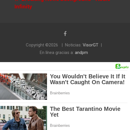
Infinity
Copyright ©2026
Noticias:
VisorGT
En línea gracias a:
andpm