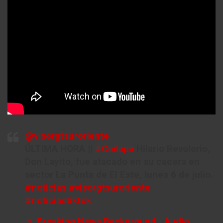
@visorgtsuroriente
ÚLTIMA HORA ||
#Cuilapa
Hilario Revolorio,
Don Layito, fue atacado en su cacera en
sector La Punta de El Este, lunes 6 de julio.
#noticias
#visorgtsuroriente
#noticiastiktok
♬ Breaking News Background - Audio