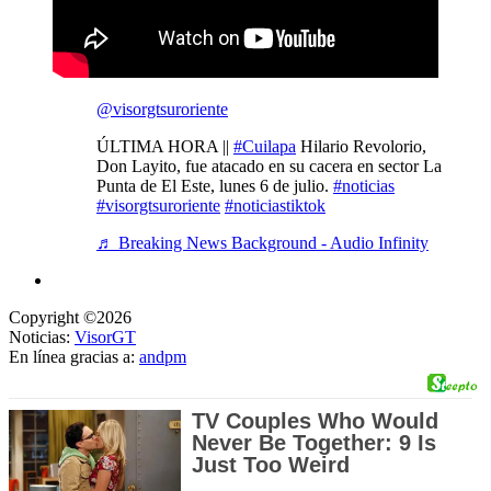
@visorgtsuroriente
ÚLTIMA HORA ||
#Cuilapa
Hilario Revolorio,
Don Layito, fue atacado en su cacera en sector La
Punta de El Este, lunes 6 de julio.
#noticias
#visorgtsuroriente
#noticiastiktok
♬ Breaking News Background - Audio Infinity
Copyright ©2026
Noticias:
VisorGT
En línea gracias a:
andpm