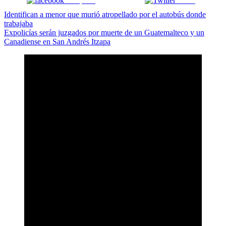
Comparte
Tweet
Navegación
Identifican a menor que murió atropellado por el autobús donde
trabajaba
de
Expolicías serán juzgados por muerte de un Guatemalteco y un
entradas
Canadiense en San Andrés Itzapa