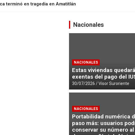
ica terminó en tragedia en Amatitlán
de asesinato de “Don Checha” en Villa Canales
Nacionales
otorista frente al Templo Minerva en Barberena
tarse en su KTM
NACIONALES
urió atropellada en sector “La Concha”
Estas viviendas quedar
exentas del pago del IU
30/07/2026
Visor Suroriente
NACIONALES
Portabilidad numérica 
paso más: usuarios pod
conservar su número al