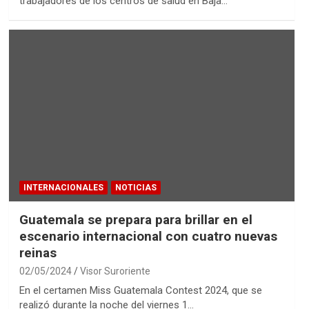
trabajadores de los centros de salud en Baja…
INTERNACIONALES
NOTICIAS
Guatemala se prepara para brillar en el
escenario internacional con cuatro nuevas
reinas
02/05/2024
Visor Suroriente
En el certamen Miss Guatemala Contest 2024, que se
realizó durante la noche del viernes 1…