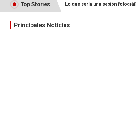
Top Stories
Lo que sería una sesión fotográf
Capturan a pandillero sindicado 
Principales Noticias
Video revela como murió joven m
Joven de Yupe muere al acciden
Iba a una actividad cristiana y m