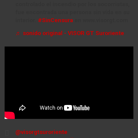
controlado el incendio por los socorristas,
fue encontrada una persona sin vida en su
interior.
#SinCensura
en www.visorgt.com
♬ sonido original - VISOR GT Suroriente
@visorgtsuroriente