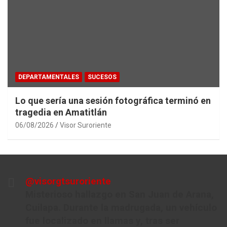
DEPARTAMENTALES
SUCESOS
Lo que sería una sesión fotográfica terminó en
tragedia en Amatitlán
06/08/2026
Visor Suroriente
@visorgtsuroriente
Misterioso hallazgo en San Juan de Arana,
Cuilapa. Durante la madrugada, un vehículo
fue localizado en llamas y, tras ser