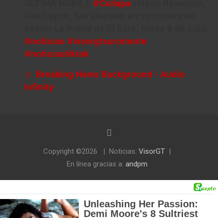
ÚLTIMA HORA ||
#Cuilapa
Hilario Revolorio,
Don Layito, fue atacado en su cacera en
sector La Punta de El Este, lunes 6 de julio.
#noticias
#visorgtsuroriente
#noticiastiktok
♬ Breaking News Background - Audio
Infinity
Copyright ©2026
Noticias:
VisorGT
En línea gracias a:
andpm