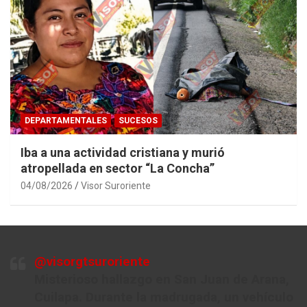
DEPARTAMENTALES
SUCESOS
Iba a una actividad cristiana y murió
atropellada en sector “La Concha”
04/08/2026
Visor Suroriente
@visorgtsuroriente
Misterioso hallazgo en San Juan de Arana,
Cuilapa. Durante la madrugada, un vehículo