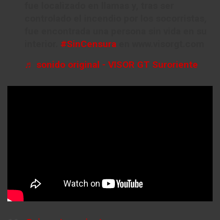
fue localizado en llamas y, tras ser
controlado el incendio por los socorristas,
fue encontrada una persona sin vida en su
interior.
#SinCensura
en www.visorgt.com
♬ sonido original - VISOR GT Suroriente