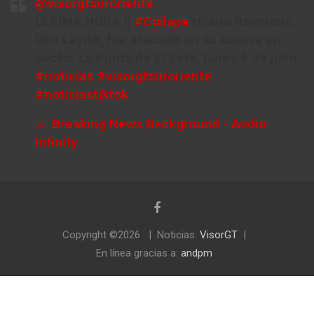
@visorgtsuroriente
ÚLTIMA HORA ||
#Cuilapa
Hilario Revolorio,
Don Layito, fue atacado en su cacera en
sector La Punta de El Este, lunes 6 de julio.
#noticias
#visorgtsuroriente
#noticiastiktok
♬ Breaking News Background - Audio
Infinity
Copyright ©2026
Noticias:
VisorGT
En línea gracias a:
andpm