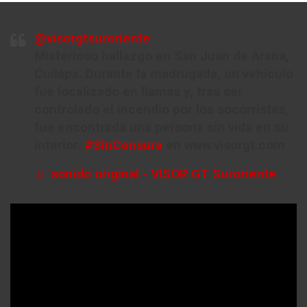
@visorgtsuroriente
Misterioso hallazgo en San Juan de Arana,
Cuilapa. Durante la madrugada, un vehículo
fue localizado en llamas y, tras ser
controlado el incendio por los socorristas,
fue encontrada una persona sin vida en su
interior.
#SinCensura
en www.visorgt.com
♬ sonido original - VISOR GT Suroriente