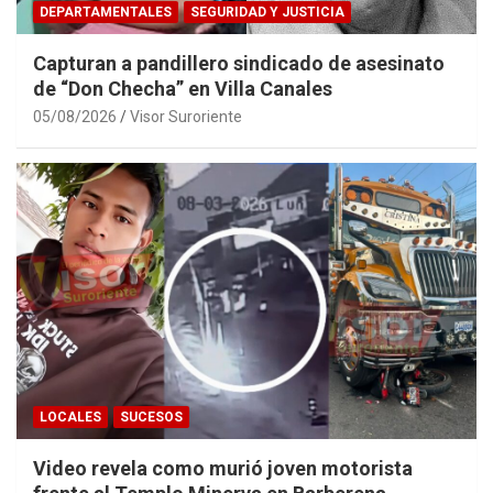
DEPARTAMENTALES
SEGURIDAD Y JUSTICIA
Capturan a pandillero sindicado de asesinato
de “Don Checha” en Villa Canales
05/08/2026
Visor Suroriente
LOCALES
SUCESOS
Video revela como murió joven motorista