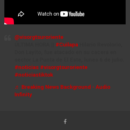
@visorgtsuroriente
ÚLTIMA HORA ||
#Cuilapa
Hilario Revolorio,
Don Layito, fue atacado en su cacera en
sector La Punta de El Este, lunes 6 de julio.
#noticias
#visorgtsuroriente
#noticiastiktok
♬ Breaking News Background - Audio
Infinity