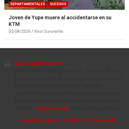
DEPARTAMENTALES
SUCESOS
Joven de Yupe muere al accidentarse en su
KTM
05/08/2026
Visor Suroriente
@visorgtsuroriente
Misterioso hallazgo en San Juan de Arana,
Cuilapa. Durante la madrugada, un vehículo
fue localizado en llamas y, tras ser
controlado el incendio por los socorristas,
fue encontrada una persona sin vida en su
interior.
#SinCensura
en www.visorgt.com
♬ sonido original - VISOR GT Suroriente