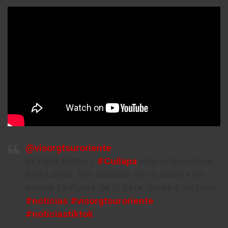
@visorgtsuroriente
ÚLTIMA HORA ||
#Cuilapa
Hilario Revolorio,
Don Layito, fue atacado en su cacera en
sector La Punta de El Este, lunes 6 de julio.
#noticias
#visorgtsuroriente
#noticiastiktok