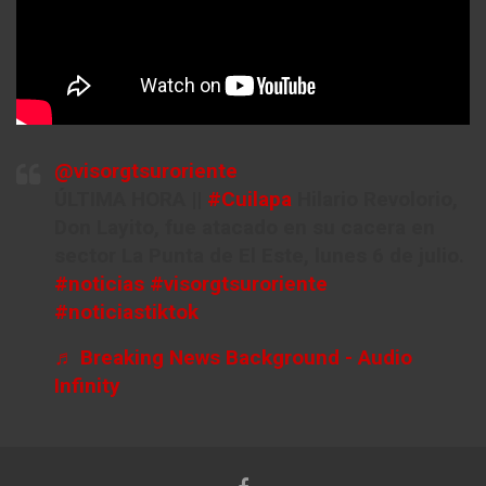
@visorgtsuroriente
ÚLTIMA HORA ||
#Cuilapa
Hilario Revolorio,
Don Layito, fue atacado en su cacera en
sector La Punta de El Este, lunes 6 de julio.
#noticias
#visorgtsuroriente
#noticiastiktok
♬ Breaking News Background - Audio
Infinity