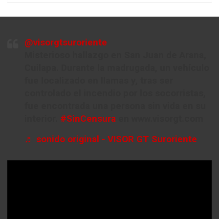
@visorgtsuroriente
Misterioso hallazgo en San Juan de Arana,
Cuilapa. Durante la madrugada, un vehículo
fue localizado en llamas y, tras ser
controlado el incendio por los socorristas,
fue encontrada una persona sin vida en su
interior.
#SinCensura
en www.visorgt.com
♬ sonido original - VISOR GT Suroriente