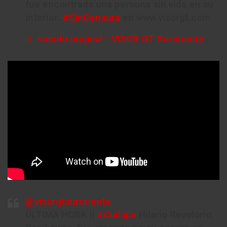
fue encontrada una persona sin vida en su
interior.
#SinCensura
en www.visorgt.com
♬ sonido original - VISOR GT Suroriente
@visorgtsuroriente
ÚLTIMA HORA ||
#Cuilapa
Hilario Revolorio,