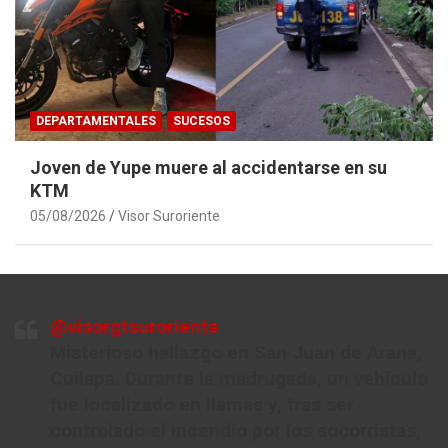
DEPARTAMENTALES
SUCESOS
Joven de Yupe muere al accidentarse en su
KTM
05/08/2026
Visor Suroriente
@visorgtsuroriente
Misterioso hallazgo en San Juan de Arana,
Cuilapa. Durante la madrugada, un vehículo
fue localizado en llamas y, tras ser
controlado el incendio por los socorristas,