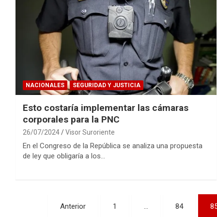
NACIONALES
SEGURIDAD Y JUSTICIA
Esto costaría implementar las cámaras
corporales para la PNC
26/07/2024
Visor Suroriente
En el Congreso de la República se analiza una propuesta
de ley que obligaría a los…
Paginación
Anterior
1
…
84
8