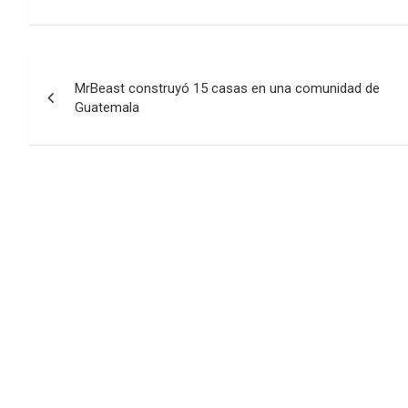
Navegación
MrBeast construyó 15 casas en una comunidad de
de
Guatemala
entradas