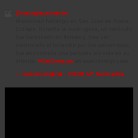
@visorgtsuroriente
Misterioso hallazgo en San Juan de Arana,
Cuilapa. Durante la madrugada, un vehículo
fue localizado en llamas y, tras ser
controlado el incendio por los socorristas,
fue encontrada una persona sin vida en su
interior.
#SinCensura
en www.visorgt.com
♬ sonido original - VISOR GT Suroriente