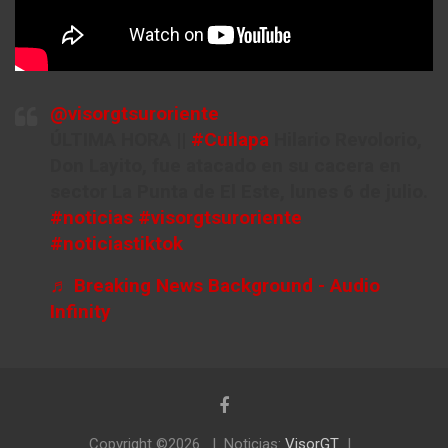
@visorgtsuroriente
ÚLTIMA HORA ||
#Cuilapa
Hilario Revolorio,
Don Layito, fue atacado en su cacera en
sector La Punta de El Este, lunes 6 de julio.
#noticias
#visorgtsuroriente
#noticiastiktok
♬ Breaking News Background - Audio
Infinity
Copyright ©2026
Noticias:
VisorGT