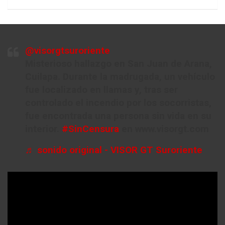
@visorgtsuroriente
Misterioso hallazgo en San Juan de Arana,
Cuilapa. Durante la madrugada, un vehículo
fue localizado en llamas y, tras ser
controlado el incendio por los socorristas,
fue encontrada una persona sin vida en su
interior.
#SinCensura
en www.visorgt.com
♬ sonido original - VISOR GT Suroriente