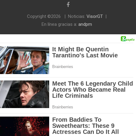
Copyright ©2026
Noticias:
VisorGT
En línea gracias a:
andpm