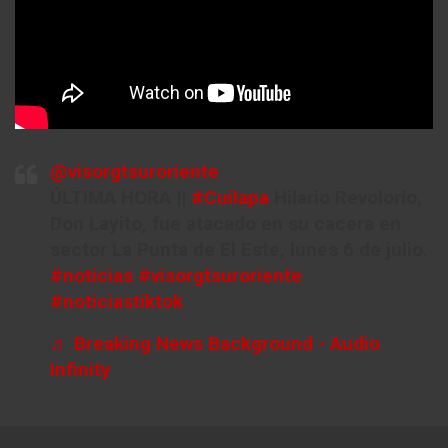
@visorgtsuroriente
ÚLTIMA HORA ||
#Cuilapa
Hilario Revolorio,
Don Layito, fue atacado en su cacera en
sector La Punta de El Este, lunes 6 de julio.
#noticias
#visorgtsuroriente
#noticiastiktok
♬ Breaking News Background - Audio
Infinity