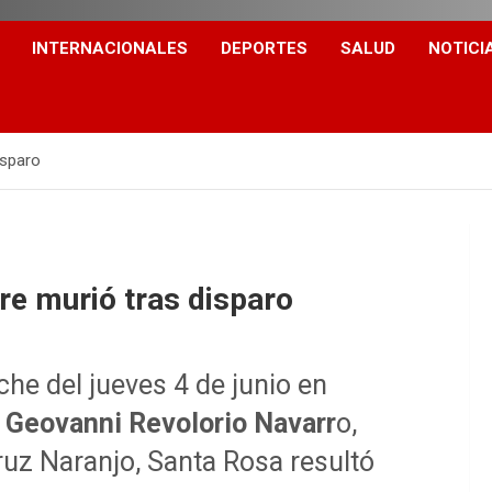
INTERNACIONALES
DEPORTES
SALUD
NOTICI
isparo
bre murió tras disparo
he del jueves 4 de junio en
e
Geovanni Revolorio Navarr
o,
ruz Naranjo, Santa Rosa resultó