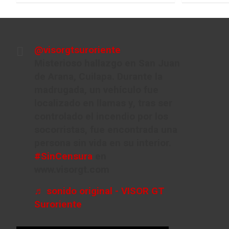
@visorgtsuroriente
Misterioso hallazgo en San Juan
de Arana, Cuilapa. Durante la
madrugada, un vehículo fue
localizado en llamas y, tras ser
controlado el incendio por los
socorristas, fue encontrada una
persona sin vida en su interior.
#SinCensura
en
www.visorgt.com
♬ sonido original - VISOR GT
Suroriente