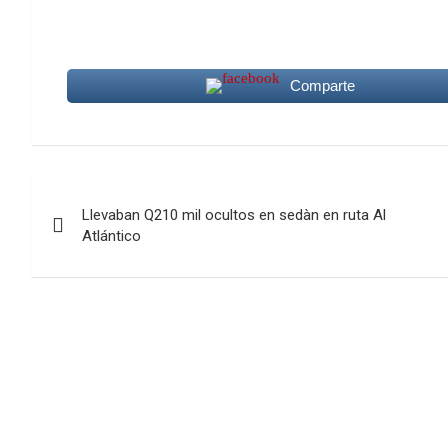
Comparte
Navegación
Llevaban Q210 mil ocultos en sedàn en ruta Al
de
Atlántico
entradas