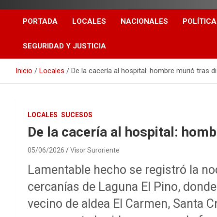
PORTADA
LOCALES
NACIONALES
POLÍTICA
SEGURIDAD Y JUSTICIA
Inicio
Locales
De la cacería al hospital: hombre murió tras d
LOCALES
SUCESOS
De la cacería al hospital: hom
05/06/2026
Visor Suroriente
Lamentable hecho se registró la noc
cercanías de Laguna El Pino, dond
vecino de aldea El Carmen, Santa C