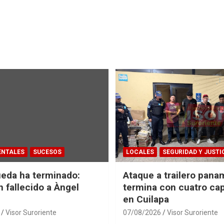
ENTALES
SUCESOS
LOCALES
SEGURIDAD Y JUSTI
eda ha terminado:
Ataque a trailero pan
n fallecido a Àngel
termina con cuatro ca
en Cuilapa
Visor Suroriente
07/08/2026
Visor Suroriente