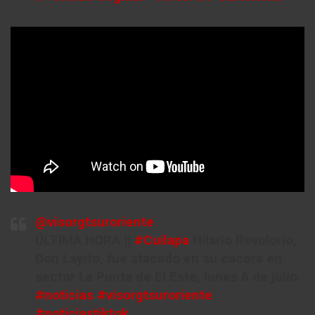
@visorgtsuroriente
ÚLTIMA HORA ||
#Cuilapa
Hilario Revolorio,
Don Layito, fue atacado en su cacera en
sector La Punta de El Este, lunes 6 de julio.
#noticias
#visorgtsuroriente
#noticiastiktok