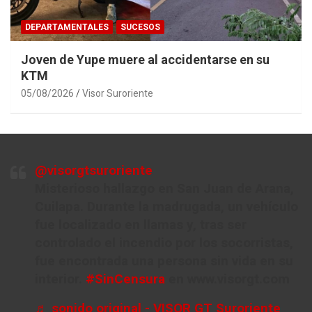
DEPARTAMENTALES
SUCESOS
Joven de Yupe muere al accidentarse en su
KTM
05/08/2026
Visor Suroriente
@visorgtsuroriente
Misterioso hallazgo en San Juan de Arana,
Cuilapa. Durante la madrugada, un vehículo
fue localizado en llamas y, tras ser
controlado el incendio por los socorristas,
fue encontrada una persona sin vida en su
interior.
#SinCensura
en www.visorgt.com
♬ sonido original - VISOR GT Suroriente