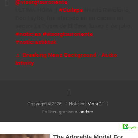
@visorgtsuroriente
ÚLTIMA HORA ||
#Cuilapa
Hilario Revolorio,
Don Layito, fue atacado en su cacera en
sector La Punta de El Este, lunes 6 de julio.
#noticias
#visorgtsuroriente
#noticiastiktok
♬ Breaking News Background - Audio
Infinity
Copyright ©2026
Noticias:
VisorGT
En línea gracias a:
andpm