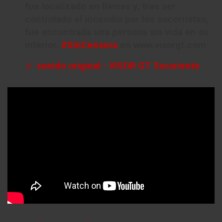
fue localizado en llamas y, tras ser
controlado el incendio por los socorristas,
fue encontrada una persona sin vida en su
interior.
#SinCensura
en www.visorgt.com
♬ sonido original - VISOR GT Suroriente