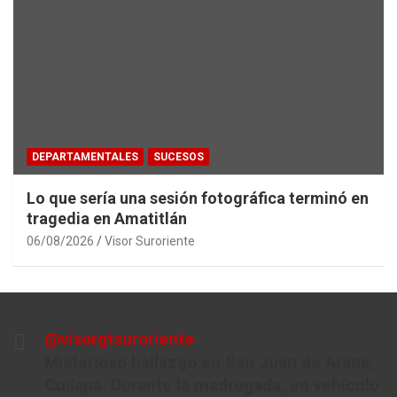
DEPARTAMENTALES
SUCESOS
Lo que sería una sesión fotográfica terminó en
tragedia en Amatitlán
06/08/2026
Visor Suroriente
@visorgtsuroriente
Misterioso hallazgo en San Juan de Arana,
Cuilapa. Durante la madrugada, un vehículo