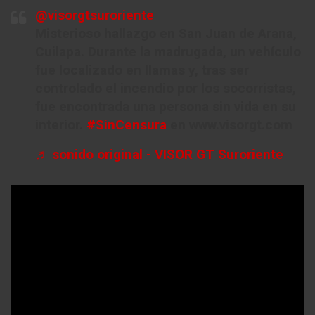
@visorgtsuroriente
Misterioso hallazgo en San Juan de Arana,
Cuilapa. Durante la madrugada, un vehículo
fue localizado en llamas y, tras ser
controlado el incendio por los socorristas,
fue encontrada una persona sin vida en su
interior.
#SinCensura
en www.visorgt.com
♬ sonido original - VISOR GT Suroriente