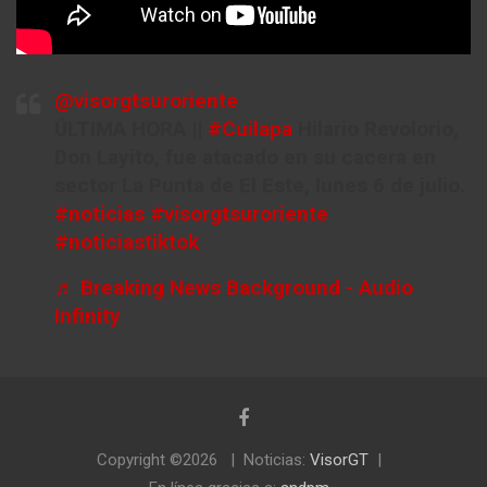
@visorgtsuroriente
ÚLTIMA HORA ||
#Cuilapa
Hilario Revolorio,
Don Layito, fue atacado en su cacera en
sector La Punta de El Este, lunes 6 de julio.
#noticias
#visorgtsuroriente
#noticiastiktok
♬ Breaking News Background - Audio
Infinity
Copyright ©2026
Noticias:
VisorGT