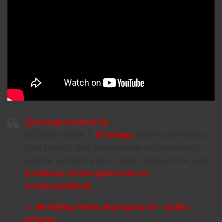
@visorgtsuroriente
ÚLTIMA HORA ||
#Cuilapa
Hilario Revolorio,
Don Layito, fue atacado en su cacera en
sector La Punta de El Este, lunes 6 de julio.
#noticias
#visorgtsuroriente
#noticiastiktok
♬ Breaking News Background - Audio
Infinity