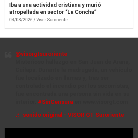
Iba a una actividad cristiana y murió
atropellada en sector “La Concha”
04/08/2026
Visor Suroriente
@visorgtsuroriente
Misterioso hallazgo en San Juan de Arana,
Cuilapa. Durante la madrugada, un vehículo
fue localizado en llamas y, tras ser
controlado el incendio por los socorristas,
fue encontrada una persona sin vida en su
interior.
#SinCensura
en www.visorgt.com
♬ sonido original - VISOR GT Suroriente