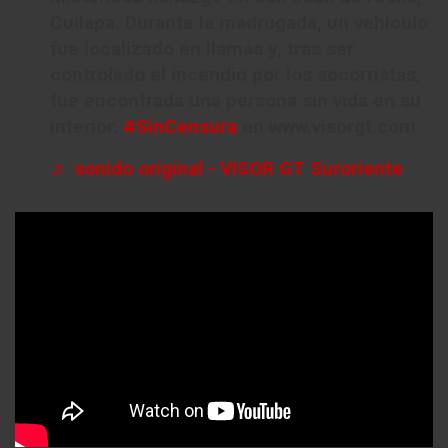
Cuilapa. Durante la madrugada, un vehículo
fue localizado en llamas y, tras ser
controlado el incendio por los socorristas,
fue encontrada una persona sin vida en su
interior.
#SinCensura
en www.visorgt.com
♬ sonido original - VISOR GT Suroriente