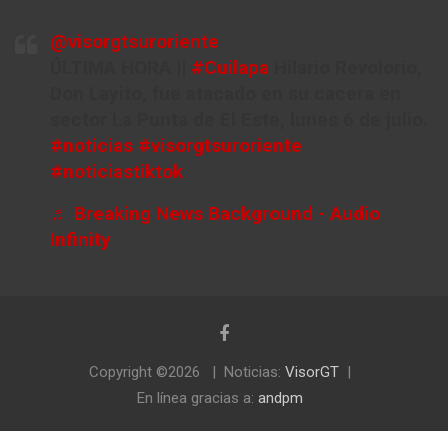
@visorgtsuroriente
ÚLTIMA HORA ||
#Cuilapa
Hilario Revolorio,
Don Layito, fue atacado en su cacera en
sector La Punta de El Este, lunes 6 de julio.
#noticias
#visorgtsuroriente
#noticiastiktok
♬ Breaking News Background - Audio
Infinity
Copyright ©2026
Noticias:
VisorGT
En línea gracias a:
andpm