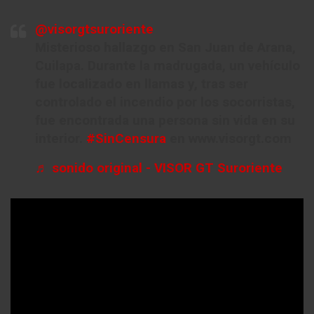
@visorgtsuroriente
Misterioso hallazgo en San Juan de Arana,
Cuilapa. Durante la madrugada, un vehículo
fue localizado en llamas y, tras ser
controlado el incendio por los socorristas,
fue encontrada una persona sin vida en su
interior.
#SinCensura
en www.visorgt.com
♬ sonido original - VISOR GT Suroriente