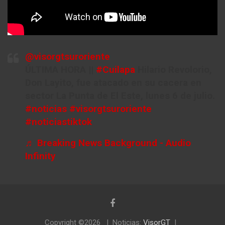
@visorgtsuroriente
ÚLTIMA HORA ||
#Cuilapa
Hilario Revolorio,
Don Layito, fue atacado en su cacera en
sector La Punta de El Este, lunes 6 de julio.
#noticias
#visorgtsuroriente
#noticiastiktok
♬ Breaking News Background - Audio
Infinity
Copyright ©2026
Noticias:
VisorGT