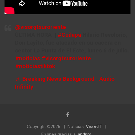
@visorgtsuroriente
ÚLTIMA HORA ||
#Cuilapa
Hilario Revolorio,
Don Layito, fue atacado en su cacera en
sector La Punta de El Este, lunes 6 de julio.
#noticias
#visorgtsuroriente
#noticiastiktok
♬ Breaking News Background - Audio
Infinity
Copyright ©2026
Noticias:
VisorGT
En línea gracias a:
andpm