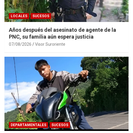
LOCALES
SUCESOS
Años después del asesinato de agente de la
PNC, su familia aún espera justicia
07/08/2026
Visor Suroriente
DEPARTAMENTALES
SUCESOS