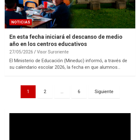
NOTICIAS
En esta fecha iniciará el descanso de medio
año en los centros educativos
27/05/2026
Visor Suroriente
El Ministerio de Educación (Mineduc) informó, a través de
su calendario escolar 2026, la fecha en que alumnos…
Paginación
1
2
…
6
Siguiente
de
entradas