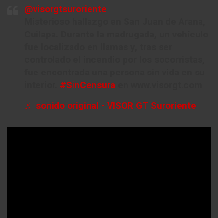
@visorgtsuroriente
Misterioso hallazgo en San Juan de Arana,
Cuilapa. Durante la madrugada, un vehículo
fue localizado en llamas y, tras ser
controlado el incendio por los socorristas,
fue encontrada una persona sin vida en su
interior.
#SinCensura
en www.visorgt.com
♬ sonido original - VISOR GT Suroriente