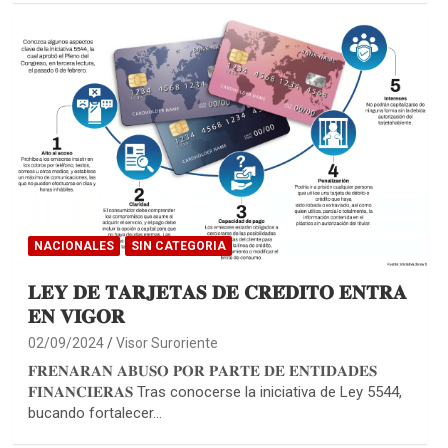
NACIONALES
SIN CATEGORIA
𝐋𝐄𝐘 𝐃𝐄 𝐓𝐀𝐑𝐉𝐄𝐓𝐀𝐒 𝐃𝐄 𝐂𝐑𝐄́𝐃𝐈𝐓𝐎 𝐄𝐍𝐓𝐑𝐀
𝐄𝐍 𝐕𝐈𝐆𝐎𝐑
02/09/2024
Visor Suroriente
𝐅𝐑𝐄𝐍𝐀𝐑𝐀𝐍 𝐀𝐁𝐔𝐒𝐎 𝐏𝐎𝐑 𝐏𝐀𝐑𝐓𝐄 𝐃𝐄 𝐄𝐍𝐓𝐈𝐃𝐀𝐃𝐄𝐒
𝐅𝐈𝐍𝐀𝐍𝐂𝐈𝐄𝐑𝐀𝐒 Tras conocerse la iniciativa de Ley 5544,
bucando fortalecer…