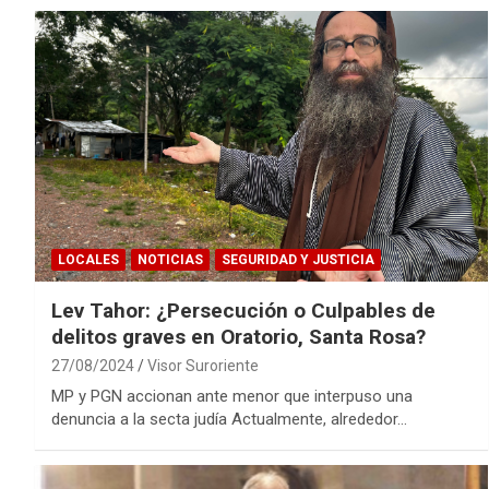
LOCALES
NOTICIAS
SEGURIDAD Y JUSTICIA
Lev Tahor: ¿Persecución o Culpables de
delitos graves en Oratorio, Santa Rosa?
27/08/2024
Visor Suroriente
MP y PGN accionan ante menor que interpuso una
denuncia a la secta judía Actualmente, alrededor…