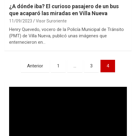
¿A dónde iba? El curioso pasajero de un bus
que acaparó las miradas en Villa Nueva
11/09/2023
Visor Suroriente
Henry Quevedo, vocero de la Policía Municipal de Tránsito
(PMT) de Villa Nueva, publicó unas imágenes que
enternecieron en…
Paginación
Anterior
1
…
3
4
de
entradas