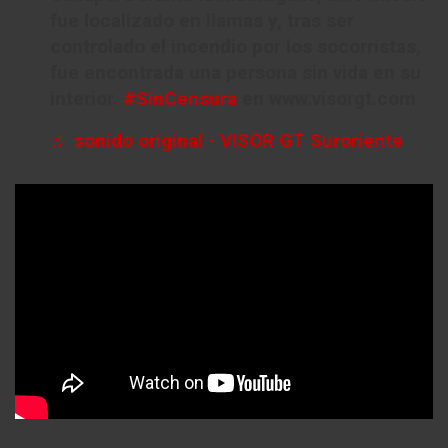
fue localizado en llamas y, tras ser
controlado el incendio por los socorristas,
fue encontrada una persona sin vida en su
interior.
#SinCensura
en www.visorgt.com
♬ sonido original - VISOR GT Suroriente