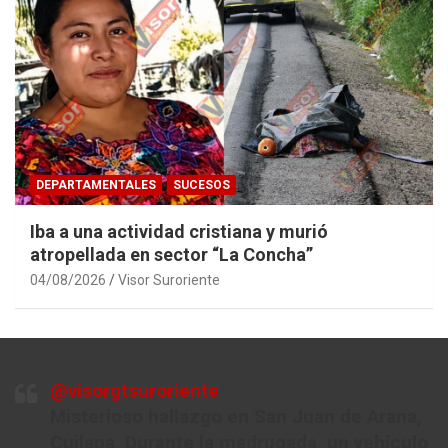
DEPARTAMENTALES
SUCESOS
Iba a una actividad cristiana y murió
atropellada en sector “La Concha”
04/08/2026
Visor Suroriente
@visorgtsuroriente
Misterioso hallazgo en San Juan de Arana,
Cuilapa. Durante la madrugada, un vehículo