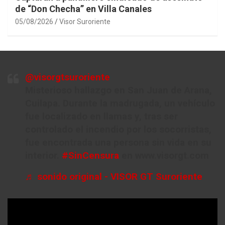
de “Don Checha” en Villa Canales
05/08/2026
Visor Suroriente
@visorgtsuroriente
Misterioso hallazgo en San Juan de Arana,
Cuilapa. Durante la madrugada, un vehículo
fue localizado en llamas y, tras ser
controlado el incendio por los socorristas,
fue encontrada una persona sin vida en su
interior.
#SinCensura
en www.visorgt.com
♬ sonido original - VISOR GT Suroriente