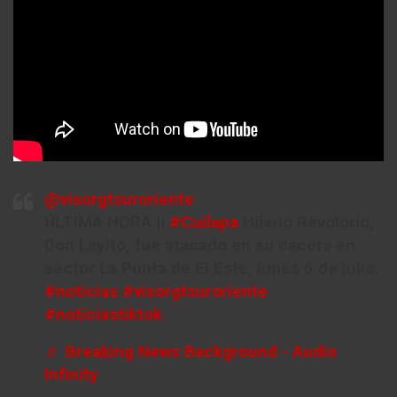
@visorgtsuroriente
ÚLTIMA HORA ||
#Cuilapa
Hilario Revolorio,
Don Layito, fue atacado en su cacera en
sector La Punta de El Este, lunes 6 de julio.
#noticias
#visorgtsuroriente
#noticiastiktok
♬ Breaking News Background - Audio
Infinity