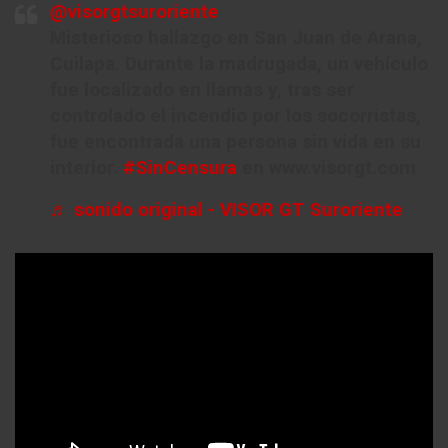
@visorgtsuroriente
Misterioso hallazgo en San Juan de Arana,
Cuilapa. Durante la madrugada, un vehículo
fue localizado en llamas y, tras ser
controlado el incendio por los socorristas,
fue encontrada una persona sin vida en su
interior.
#SinCensura
en www.visorgt.com
♬ sonido original - VISOR GT Suroriente