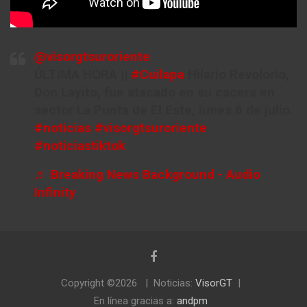
@visorgtsuroriente
ÚLTIMA HORA ||
#Cuilapa
Hilario Revolorio,
Don Layito, fue atacado en su cacera en
sector La Punta de El Este, lunes 6 de julio.
#noticias
#visorgtsuroriente
#noticiastiktok
♬ Breaking News Background - Audio
Infinity
Copyright ©2026
Noticias:
VisorGT
En línea gracias a:
andpm