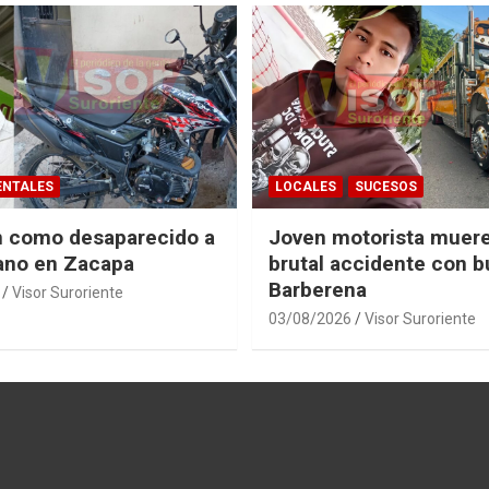
ENTALES
LOCALES
SUCESOS
n como desaparecido a
Joven motorista muere
ano en Zacapa
brutal accidente con b
Barberena
Visor Suroriente
03/08/2026
Visor Suroriente